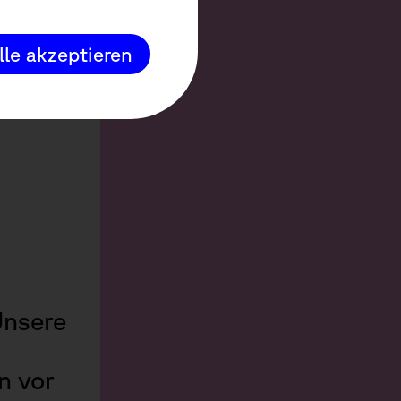
lle akzeptieren
setz:
Unsere
n vor