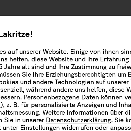
ns einfach die folgenden Fragen nach beste
 auf
kolorado@karlanders.io
und wir melden
Lakritze!
reyenhagen
s auf unserer Website. Einige von ihnen sind
ns helfen, diese Website und Ihre Erfahrung 
 Jahre alt sind und Ihre Zustimmung zu freiw
üssen Sie Ihre Erziehungsberechtigten um Er
okies und andere Technologien auf unserer 
senziell, während andere uns helfen, diese W
bessern. Personenbezogene Daten können ve
), z. B. für personalisierte Anzeigen und Inh
haltsmessung. Weitere Informationen über 
 Registergericht: Amtsgericht Hamb
n Sie in unserer
Datenschutzerklärung
. Sie 
t unter Einstellungen widerrufen oder anpass