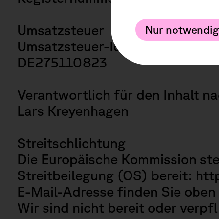
Umsatzsteuer
Nur notwendig
Umsatzsteuer-Identifikationsn
Datensch
DE275110823
Newslette
Verantwortlich für den Inhalt n
Lars Kreyenhagen
Senden
Streitschlichtung
Die Europäische Kommission stel
Streitbeilegung (OS) bereit:
htt
E-Mail-Adresse finden Sie oben
Wir sind nicht bereit oder verpf