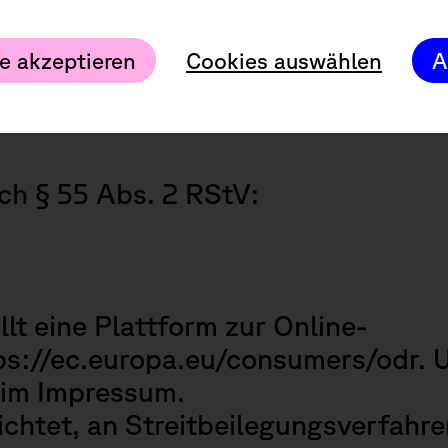
e akzeptieren
Cookies auswählen
A
ummer gemäß §27 a Umsatzsteuerge
utzerklärung
akzeptieren.
r abonnieren
ach § 55 Abs. 2 RStV:
lt eine Plattform zur Online-
ps://ec.europa.eu/consumers/odr
. 
 im Impressum.
lichtet, an Streitbeilegungsverfahre