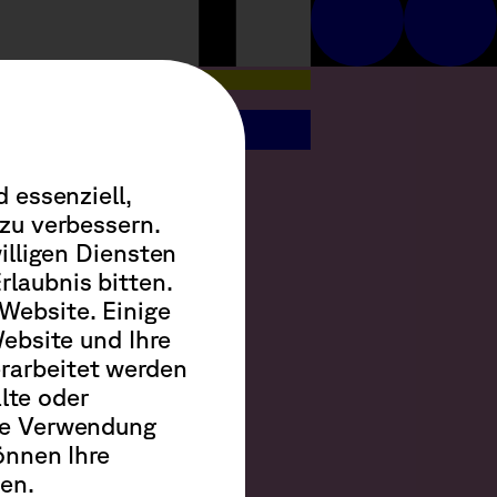
m Wissen oder
 uns ASAP bei
 essenziell,
zu verbessern.
illigen Diensten
laubnis bitten.
Website. Einige
ebsite und Ihre
rarbeitet werden
alte oder
die Verwendung
urg
können Ihre
en.