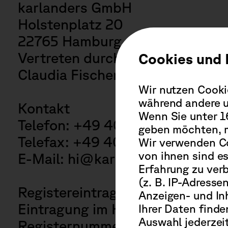
Beantworte u
karlanders GmbH
schreiben uns
Holstenplatz 20
dir zurück.
22765 Hamburg
Vertreten durch:
Cookies und 
Claudia Fischer-Appelt . Lars K
Wir nutzen Cookie
während andere u
Kontakt
Wenn Sie unter 16
Telefon: +49 40-209 32 11 99
geben möchten, m
Telefax: +49 40-209 32 11 11
Wir verwenden Co
von ihnen sind es
E-Mail:
hi@karlanders.io
Erfahrung zu ver
(z. B. IP-Adressen
Registereintrag
Anzeigen- und In
Eintragung im Handelsregister.
Ihrer Daten finde
Auswahl jederzei
Registernummer: HRB 116778